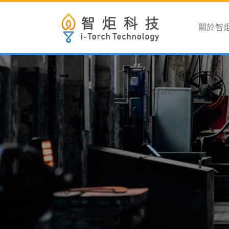
Skip
To
關於智
Content