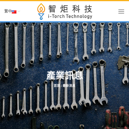
Skip
To
繁中
Content
產業訊息
首頁
/ 最新消息