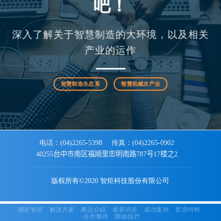
吧！
深入了解关于智慧制造的大环境，以及相关
产业的运作
智慧制造生态系
智慧机械次产业
电话：(04)2265-5398
传真：(04)2265-0902
40255
台中市南区福顺里忠明南路787号17楼之2
版权所有©2020 智炬科技股份有限公司
關於智炬
解決方案
產品介紹
最新消息
成功案例
影音特輯
合作夥伴
聯絡我們